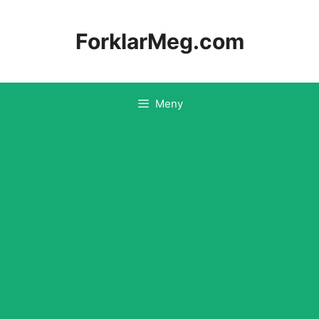
Hopp
til
ForklarMeg.com
innhold
Meny