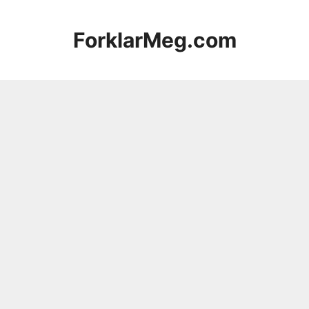
Hopp
til
ForklarMeg.com
innhold