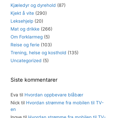
Kjæledyr og dyrehold
(87)
Kjekt å vite
(290)
Leksehjelp
(20)
Mat og drikke
(266)
Om Forklarmeg
(5)
Reise og ferie
(103)
Trening, helse og kosthold
(135)
Uncategorized
(5)
Siste kommentarer
Eva
til
Hvordan oppbevare blåbær
Nick
til
Hvordan strømme fra mobilen til TV-
en
Ingve
til
Hvordan strømme fra mobilen til TV-