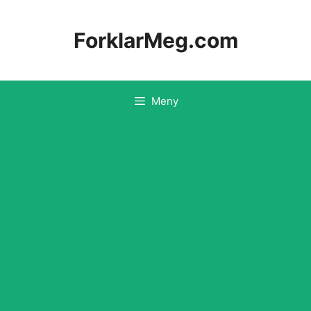
Hopp
til
ForklarMeg.com
innhold
Meny