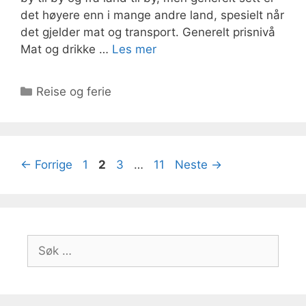
det høyere enn i mange andre land, spesielt når
det gjelder mat og transport. Generelt prisnivå
Mat og drikke …
Les mer
Kategorier
Reise og ferie
Side
Side
Side
Side
←
Forrige
1
2
3
…
11
Neste
→
Søk
etter: