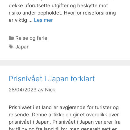
dekke uforutsette utgifter og beskytte mot
risiko under oppholdet. Hvorfor reiseforsikring
er viktig …
Les mer
Kategorier
Reise og ferie
Stikkord
Japan
Prisnivået i Japan forklart
28/04/2023
av
Nick
Prisnivået i et land er avgjørende for turister og
reisende. Denne artikkelen gir et overblikk over
prisnivået i Japan. Prisnivået i Japan varierer fra
by til by og fra land til by, men generelt sett er