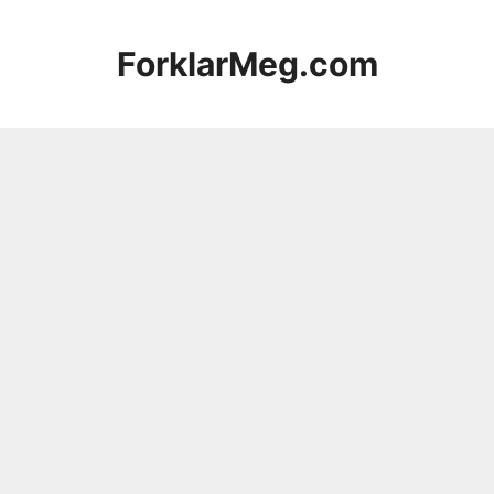
Hopp
til
ForklarMeg.com
innhold