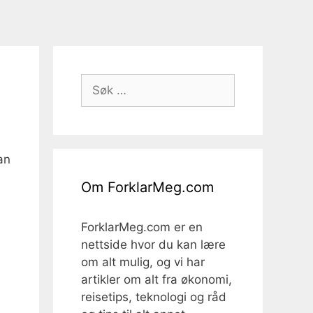
Søk
etter:
an
Om ForklarMeg.com
ForklarMeg.com er en
nettside hvor du kan lære
om alt mulig, og vi har
artikler om alt fra økonomi,
reisetips, teknologi og råd