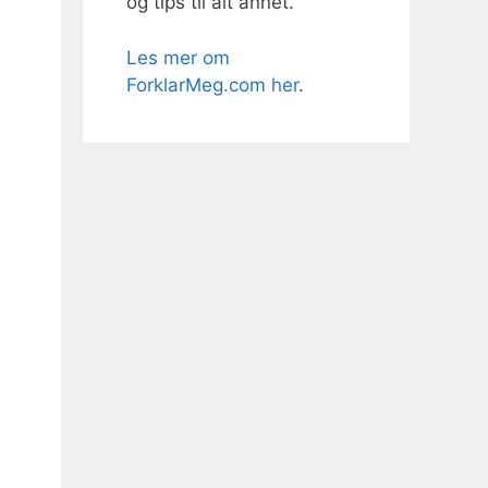
og tips til alt annet.
Les mer om
ForklarMeg.com her
.