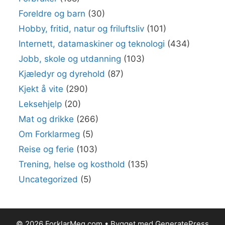
Foreldre og barn
(30)
Hobby, fritid, natur og friluftsliv
(101)
Internett, datamaskiner og teknologi
(434)
Jobb, skole og utdanning
(103)
Kjæledyr og dyrehold
(87)
Kjekt å vite
(290)
Leksehjelp
(20)
Mat og drikke
(266)
Om Forklarmeg
(5)
Reise og ferie
(103)
Trening, helse og kosthold
(135)
Uncategorized
(5)
© 2026 ForklarMeg.com
• Bygget med
GeneratePress