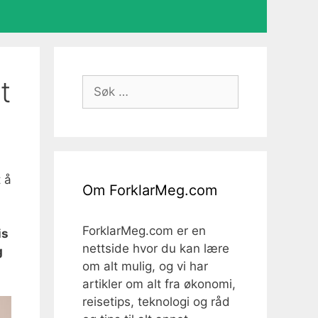
t
Søk
etter:
 å
Om ForklarMeg.com
ForklarMeg.com er en
is
nettside hvor du kan lære
g
om alt mulig, og vi har
artikler om alt fra økonomi,
reisetips, teknologi og råd