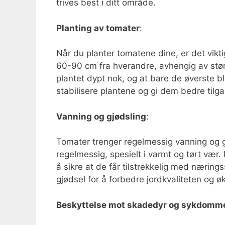
trives best i ditt område.
Planting av tomater
:
Når du planter tomatene dine, er det vikt
60-90 cm fra hverandre, avhengig av stør
plantet dypt nok, og at bare de øverste bla
stabilisere plantene og gi dem bedre tilga
Vanning og gjødsling
:
Tomater trenger regelmessig vanning og g
regelmessig, spesielt i varmt og tørt vær. 
å sikre at de får tilstrekkelig med næring
gjødsel for å forbedre jordkvaliteten og ø
Beskyttelse mot skadedyr og sykdomm