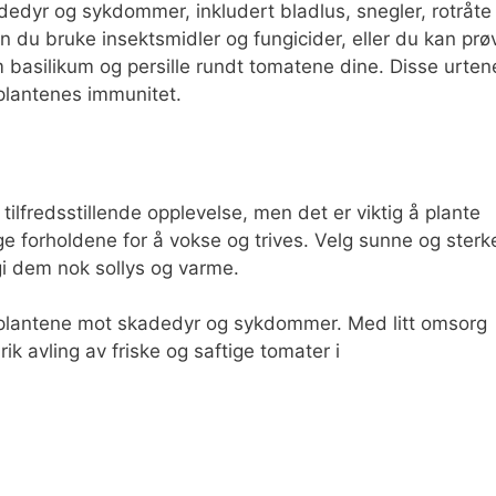
dedyr og sykdommer, inkludert bladlus, snegler, rotråte
n du bruke insektsmidler og fungicider, eller du kan prø
m basilikum og persille rundt tomatene dine. Disse urten
 plantenes immunitet.
lfredsstillende opplevelse, men det er viktig å plante
ge forholdene for å vokse og trives. Velg sunne og sterk
gi dem nok sollys og varme.
 plantene mot skadedyr og sykdommer. Med litt omsorg
k avling av friske og saftige tomater i