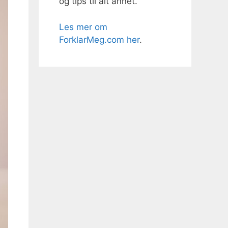
og tips til alt annet.
Les mer om
ForklarMeg.com her
.