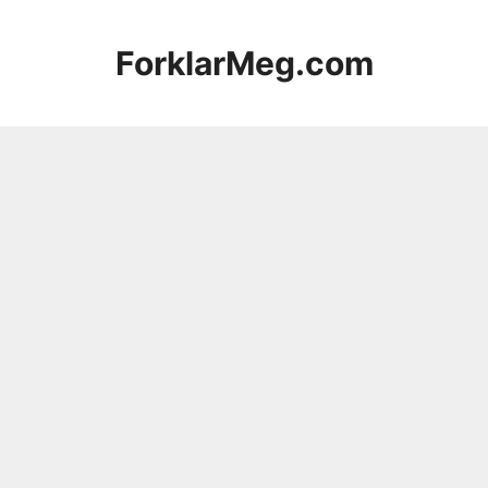
Hopp
til
ForklarMeg.com
innhold