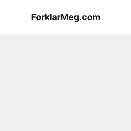
Hopp
til
ForklarMeg.com
innhold