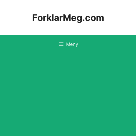
Hopp
til
ForklarMeg.com
innhold
Meny