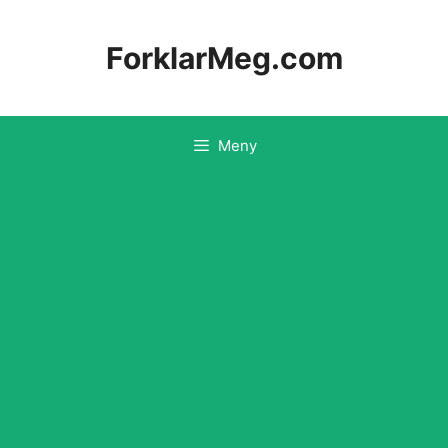
Hopp
til
ForklarMeg.com
innhold
Meny