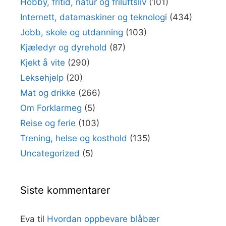
Hobby, fritid, natur og friluftsliv
(101)
Internett, datamaskiner og teknologi
(434)
Jobb, skole og utdanning
(103)
Kjæledyr og dyrehold
(87)
Kjekt å vite
(290)
Leksehjelp
(20)
Mat og drikke
(266)
Om Forklarmeg
(5)
Reise og ferie
(103)
Trening, helse og kosthold
(135)
Uncategorized
(5)
Siste kommentarer
Eva
til
Hvordan oppbevare blåbær