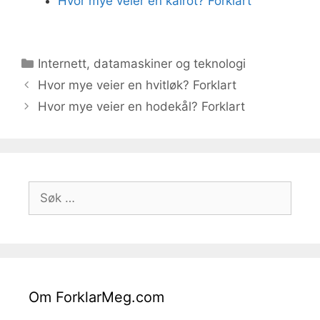
Hvor mye veier en kålrot? Forklart
Kategorier
Internett, datamaskiner og teknologi
Hvor mye veier en hvitløk? Forklart
Hvor mye veier en hodekål? Forklart
Søk
etter:
Om ForklarMeg.com