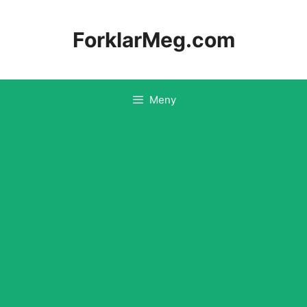
Hopp
til
ForklarMeg.com
innhold
Meny