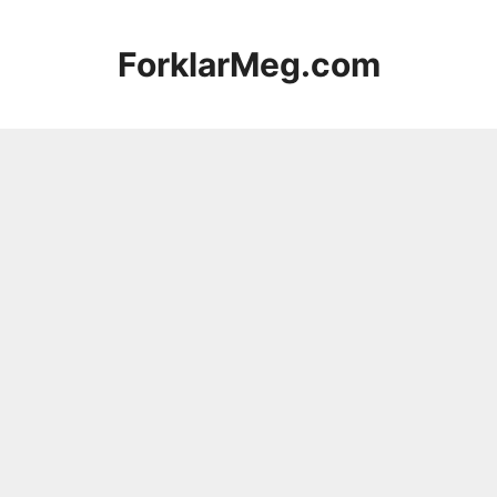
Hopp
til
ForklarMeg.com
innhold