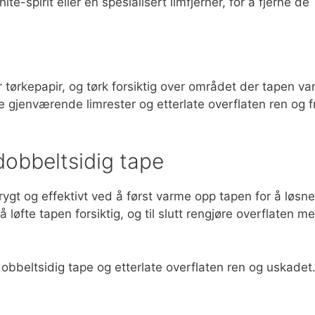
-spirit eller en spesialisert limfjerner, for å fjerne de
r tørkepapir, og tørk forsiktig over området der tapen va
lle gjenværende limrester og etterlate overflaten ren og fr
dobbeltsidig tape
rygt og effektivt ved å først varme opp tapen for å løsne
å løfte tapen forsiktig, og til slutt rengjøre overflaten m
dobbeltsidig tape og etterlate overflaten ren og uskadet