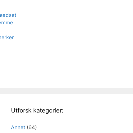
headset
hjemme
merker
Utforsk kategorier:
Annet
(64)