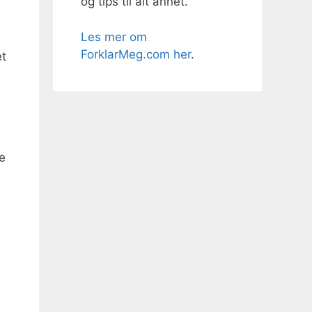
og tips til alt annet.
Les mer om
ForklarMeg.com her
.
et
ne