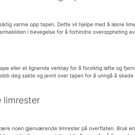
rsiktig varme opp tapen. Dette vil hjelpe med å løsne lim
varmekilden i bevegelse for å forhindre overoppheting av
e eller et lignende verktøy for å forsiktig løfte og fjer
g jobb deg sakte og jevnt over tapen for å unngå å skade
 limrester
t være noen gjenværende limrester på overflaten. Bruk en