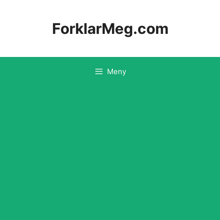
Hopp
til
ForklarMeg.com
innhold
Meny