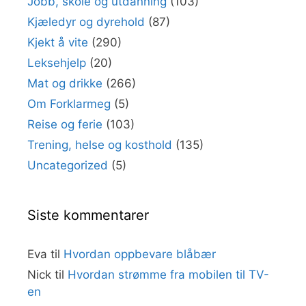
Jobb, skole og utdanning
(103)
Kjæledyr og dyrehold
(87)
Kjekt å vite
(290)
Leksehjelp
(20)
Mat og drikke
(266)
Om Forklarmeg
(5)
Reise og ferie
(103)
Trening, helse og kosthold
(135)
Uncategorized
(5)
Siste kommentarer
Eva
til
Hvordan oppbevare blåbær
Nick
til
Hvordan strømme fra mobilen til TV-
en