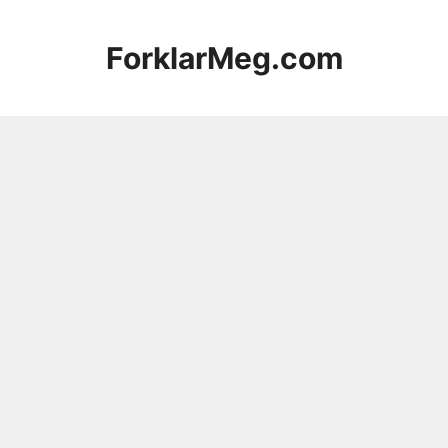
Hopp
til
ForklarMeg.com
innhold