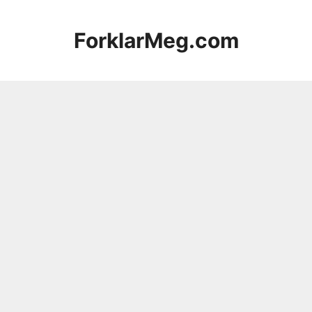
Hopp
til
ForklarMeg.com
innhold