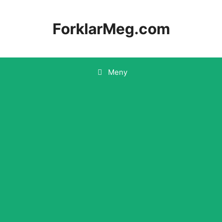
Hopp
til
ForklarMeg.com
innhold
Meny