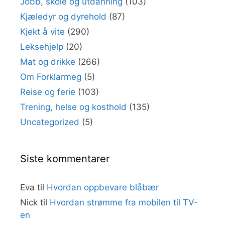
Jobb, skole og utdanning
(103)
Kjæledyr og dyrehold
(87)
Kjekt å vite
(290)
Leksehjelp
(20)
Mat og drikke
(266)
Om Forklarmeg
(5)
Reise og ferie
(103)
Trening, helse og kosthold
(135)
Uncategorized
(5)
Siste kommentarer
Eva
til
Hvordan oppbevare blåbær
Nick
til
Hvordan strømme fra mobilen til TV-
en