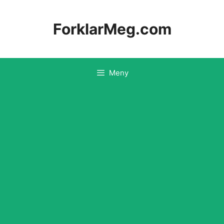
Hopp
til
ForklarMeg.com
innhold
Meny