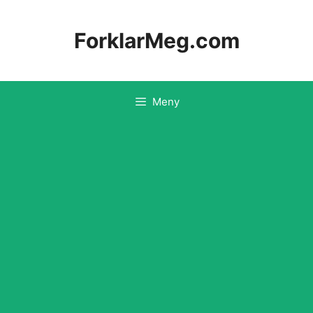
Hopp
til
ForklarMeg.com
innhold
Meny