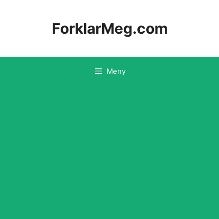
Hopp
til
ForklarMeg.com
innhold
Meny