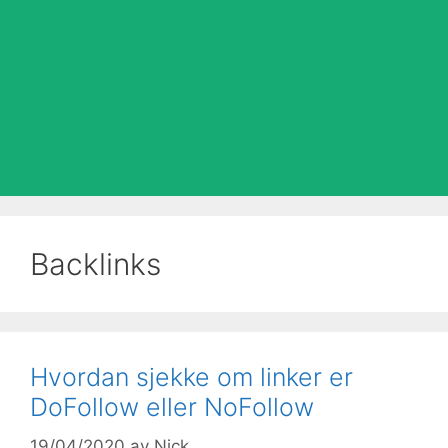
Backlinks
Hvordan sjekke om linker er
DoFollow eller NoFollow
19/04/2020
av
Nick