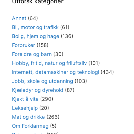
Utforsk kategorier:
Annet
(64)
Bil, motor og trafikk
(61)
Bolig, hjem og hage
(136)
Forbruker
(158)
Foreldre og barn
(30)
Hobby, fritid, natur og friluftsliv
(101)
Internett, datamaskiner og teknologi
(434)
Jobb, skole og utdanning
(103)
Kjæledyr og dyrehold
(87)
Kjekt å vite
(290)
Leksehjelp
(20)
Mat og drikke
(266)
Om Forklarmeg
(5)