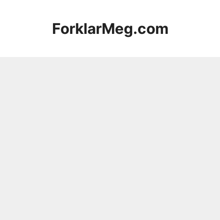
Hopp
til
ForklarMeg.com
innhold