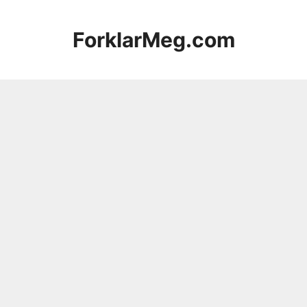
Hopp
til
ForklarMeg.com
innhold