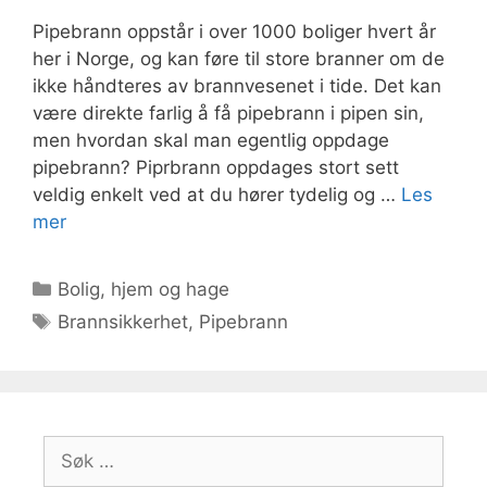
Pipebrann oppstår i over 1000 boliger hvert år
her i Norge, og kan føre til store branner om de
ikke håndteres av brannvesenet i tide. Det kan
være direkte farlig å få pipebrann i pipen sin,
men hvordan skal man egentlig oppdage
pipebrann? Piprbrann oppdages stort sett
veldig enkelt ved at du hører tydelig og …
Les
mer
Kategorier
Bolig, hjem og hage
Stikkord
Brannsikkerhet
,
Pipebrann
Søk
etter: