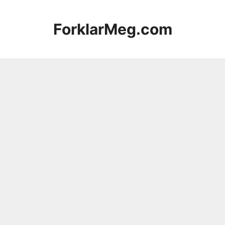
Hopp
til
ForklarMeg.com
innhold