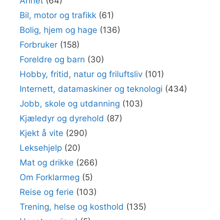
Annet
(64)
Bil, motor og trafikk
(61)
Bolig, hjem og hage
(136)
Forbruker
(158)
Foreldre og barn
(30)
Hobby, fritid, natur og friluftsliv
(101)
Internett, datamaskiner og teknologi
(434)
Jobb, skole og utdanning
(103)
Kjæledyr og dyrehold
(87)
Kjekt å vite
(290)
Leksehjelp
(20)
Mat og drikke
(266)
Om Forklarmeg
(5)
Reise og ferie
(103)
Trening, helse og kosthold
(135)