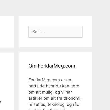
Søk
etter:
Om ForklarMeg.com
ForklarMeg.com er en
nettside hvor du kan lære
om alt mulig, og vi har
artikler om alt fra økonomi,
e
reisetips, teknologi og råd