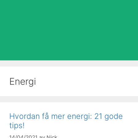
Energi
Hvordan få mer energi: 21 gode
tips!
14/04/2021
av
Nick