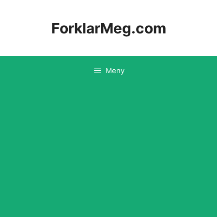
Hopp
til
ForklarMeg.com
innhold
Meny