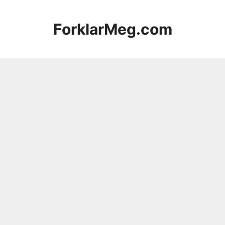
Hopp
til
ForklarMeg.com
innhold