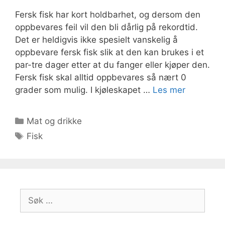
Fersk fisk har kort holdbarhet, og dersom den
oppbevares feil vil den bli dårlig på rekordtid.
Det er heldigvis ikke spesielt vanskelig å
oppbevare fersk fisk slik at den kan brukes i et
par-tre dager etter at du fanger eller kjøper den.
Fersk fisk skal alltid oppbevares så nært 0
grader som mulig. I kjøleskapet …
Les mer
Kategorier
Mat og drikke
Stikkord
Fisk
Søk
etter: