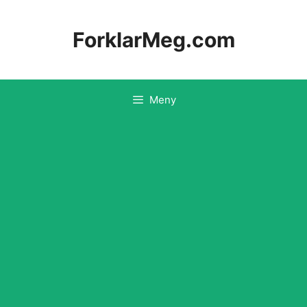
Hopp
til
ForklarMeg.com
innhold
Meny