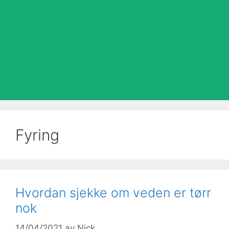
Fyring
Hvordan sjekke om veden er tørr
nok
14/04/2021
av
Nick