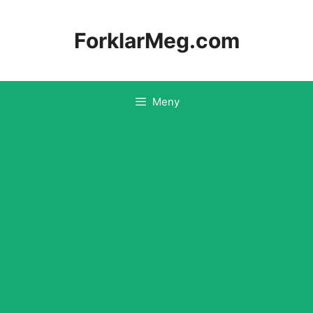
Hopp
til
ForklarMeg.com
innhold
Meny