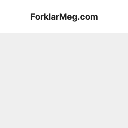
Hopp
til
ForklarMeg.com
innhold