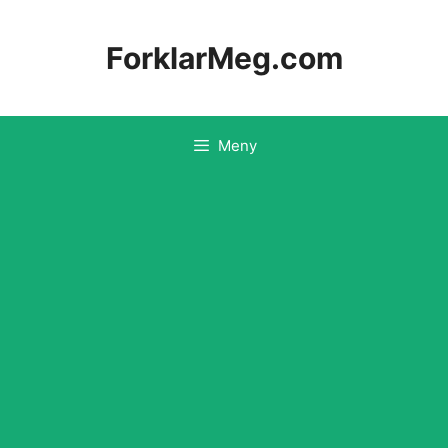
Hopp
til
ForklarMeg.com
innhold
Meny