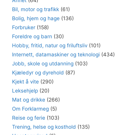
Annet
(64)
Bil, motor og trafikk
(61)
Bolig, hjem og hage
(136)
Forbruker
(158)
Foreldre og barn
(30)
Hobby, fritid, natur og friluftsliv
(101)
Internett, datamaskiner og teknologi
(434)
Jobb, skole og utdanning
(103)
Kjæledyr og dyrehold
(87)
Kjekt å vite
(290)
Leksehjelp
(20)
Mat og drikke
(266)
Om Forklarmeg
(5)
Reise og ferie
(103)
Trening, helse og kosthold
(135)