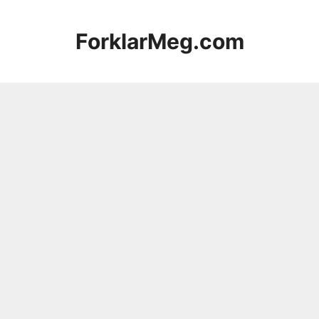
Hopp
til
ForklarMeg.com
innhold