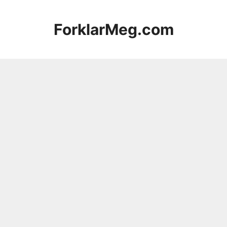
Hopp
til
ForklarMeg.com
innhold