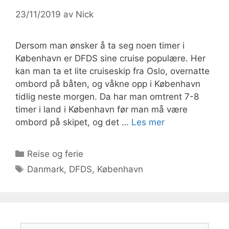
23/11/2019
av
Nick
Dersom man ønsker å ta seg noen timer i
København er DFDS sine cruise populære. Her
kan man ta et lite cruiseskip fra Oslo, overnatte
ombord på båten, og våkne opp i København
tidlig neste morgen. Da har man omtrent 7-8
timer i land i København før man må være
ombord på skipet, og det …
Les mer
Kategorier
Reise og ferie
Stikkord
Danmark
,
DFDS
,
København
Søk