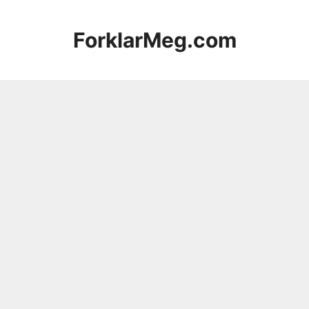
Hopp
til
ForklarMeg.com
innhold