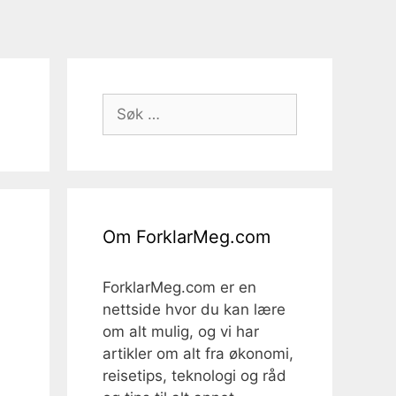
Søk
etter:
Om ForklarMeg.com
ForklarMeg.com er en
nettside hvor du kan lære
om alt mulig, og vi har
artikler om alt fra økonomi,
reisetips, teknologi og råd