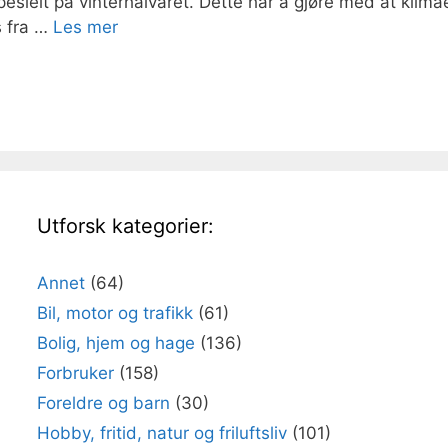
esielt på vinterhalvåret. Dette har å gjøre med at klima
s fra …
Les mer
Utforsk kategorier:
Annet
(64)
Bil, motor og trafikk
(61)
Bolig, hjem og hage
(136)
Forbruker
(158)
Foreldre og barn
(30)
Hobby, fritid, natur og friluftsliv
(101)