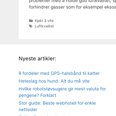
problemer med å holde god luftkvalitet, sp
forhindrer gasser som for eksempel ekso
Kategorier
Kjekt å vite
Stikkord
Luftkvalitet
Nyeste artikler:
8 fordeler med GPS-halsbånd til katter
Heteslag hos hund: Alt du må vite
Hvilke robotstøvsugere gir mest valuta for
pengene? Forklart
Stor guide: Beste webhotell for enkle
nettsider