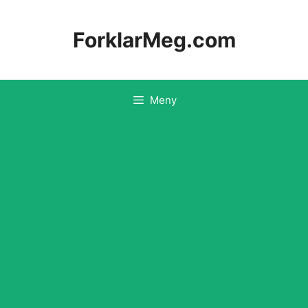
Hopp
til
ForklarMeg.com
innhold
Meny