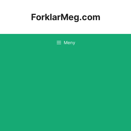
Hopp
til
ForklarMeg.com
innhold
Meny