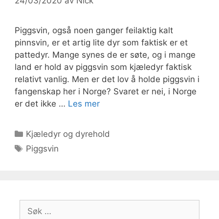
24/03/2020
av
Nick
Piggsvin, også noen ganger feilaktig kalt
pinnsvin, er et artig lite dyr som faktisk er et
pattedyr. Mange synes de er søte, og i mange
land er hold av piggsvin som kjæledyr faktisk
relativt vanlig. Men er det lov å holde piggsvin i
fangenskap her i Norge? Svaret er nei, i Norge
er det ikke …
Les mer
Kategorier
Kjæledyr og dyrehold
Stikkord
Piggsvin
Søk
etter: