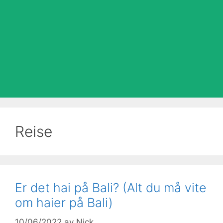
Reise
Er det hai på Bali? (Alt du må vite
om haier på Bali)
10/06/2022
av
Nick