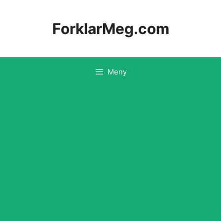
Hopp
til
ForklarMeg.com
innhold
Meny