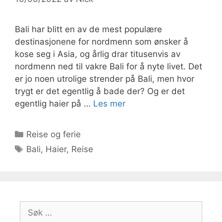
Bali har blitt en av de mest populære
destinasjonene for nordmenn som ønsker å
kose seg i Asia, og årlig drar titusenvis av
nordmenn ned til vakre Bali for å nyte livet. Det
er jo noen utrolige strender på Bali, men hvor
trygt er det egentlig å bade der? Og er det
egentlig haier på …
Les mer
Kategorier
Reise og ferie
Stikkord
Bali
,
Haier
,
Reise
Søk
etter: