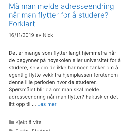
Må man melde adresseendring
når man flytter for å studere?
Forklart
16/11/2019
av
Nick
Det er mange som flytter langt hjemmefra når
de begynner på høyskolen eller universitet for å
studere, selv om de ikke har noen tanker om å
egentlig flytte vekk fra hjemplassen forutenom
denne lille perioden hvor de studerer.
Spørsmålet blir da om man skal melde
adresseendring når man flytter? Faktisk er det
litt opp til …
Les mer
Kategorier
Kjekt å vite
Stikkord
Flytte
,
Student