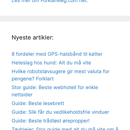
Les mer om ForklarMeg.com her
.
Nyeste artikler:
8 fordeler med GPS-halsbånd til katter
Heteslag hos hund: Alt du må vite
Hvilke robotstøvsugere gir mest valuta for
pengene? Forklart
Stor guide: Beste webhotell for enkle
nettsider
Guide: Beste lesebrett
Guide: Slik får du vedlikeholdsfrie vinduer
Guide: Beste trådløst ørepropper!
Tøybleier: Stor guide med alt du må vite om å