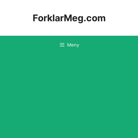
Hopp
til
ForklarMeg.com
innhold
Meny