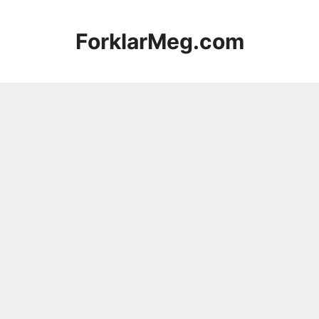
Hopp
til
ForklarMeg.com
innhold