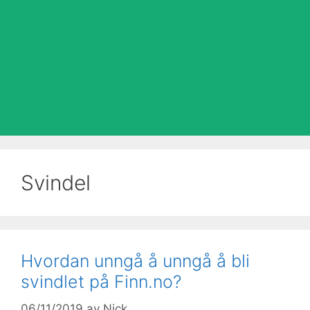
Svindel
Hvordan unngå å unngå å bli
svindlet på Finn.no?
06/11/2019
av
Nick