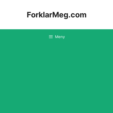
Hopp
til
ForklarMeg.com
innhold
Meny