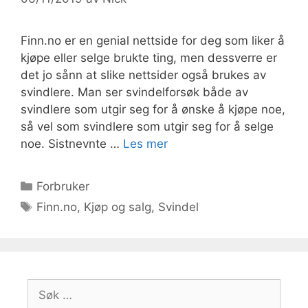
Finn.no er en genial nettside for deg som liker å
kjøpe eller selge brukte ting, men dessverre er
det jo sånn at slike nettsider også brukes av
svindlere. Man ser svindelforsøk både av
svindlere som utgir seg for å ønske å kjøpe noe,
så vel som svindlere som utgir seg for å selge
noe. Sistnevnte …
Les mer
Kategorier
Forbruker
Stikkord
Finn.no
,
Kjøp og salg
,
Svindel
Søk
etter: