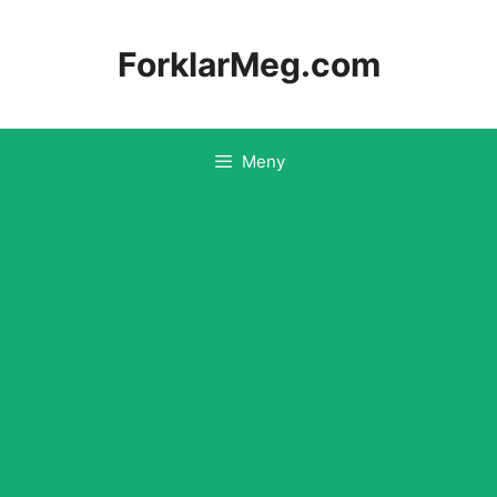
Hopp
til
ForklarMeg.com
innhold
Meny