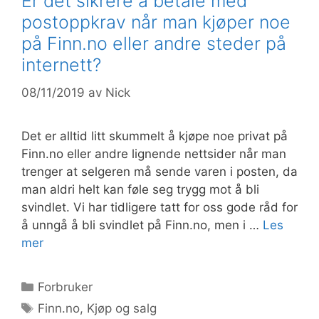
Er det sikrere å betale med
postoppkrav når man kjøper noe
på Finn.no eller andre steder på
internett?
08/11/2019
av
Nick
Det er alltid litt skummelt å kjøpe noe privat på
Finn.no eller andre lignende nettsider når man
trenger at selgeren må sende varen i posten, da
man aldri helt kan føle seg trygg mot å bli
svindlet. Vi har tidligere tatt for oss gode råd for
å unngå å bli svindlet på Finn.no, men i …
Les
mer
Kategorier
Forbruker
Stikkord
Finn.no
,
Kjøp og salg