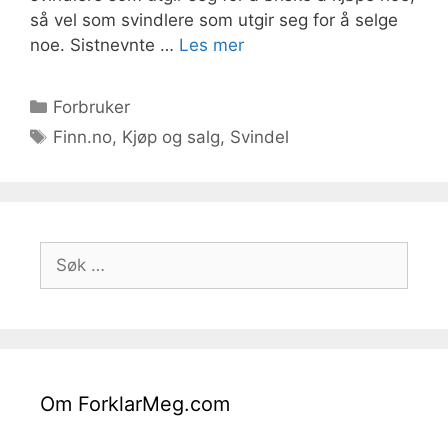
så vel som svindlere som utgir seg for å selge
noe. Sistnevnte …
Les mer
Kategorier
Forbruker
Stikkord
Finn.no
,
Kjøp og salg
,
Svindel
Søk
etter:
Om ForklarMeg.com