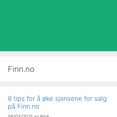
Finn.no
6 tips for å øke sjansene for salg
på Finn.no
06/04/2021
av
Nick