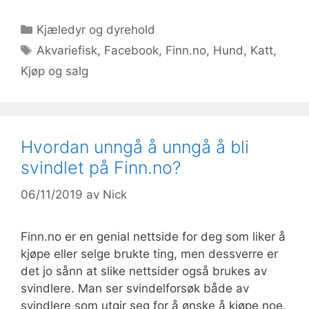
Kategorier
Kjæledyr og dyrehold
Stikkord
Akvariefisk
,
Facebook
,
Finn.no
,
Hund
,
Katt
,
Kjøp og salg
Hvordan unngå å unngå å bli
svindlet på Finn.no?
06/11/2019
av
Nick
Finn.no er en genial nettside for deg som liker å
kjøpe eller selge brukte ting, men dessverre er
det jo sånn at slike nettsider også brukes av
svindlere. Man ser svindelforsøk både av
svindlere som utgir seg for å ønske å kjøpe noe,