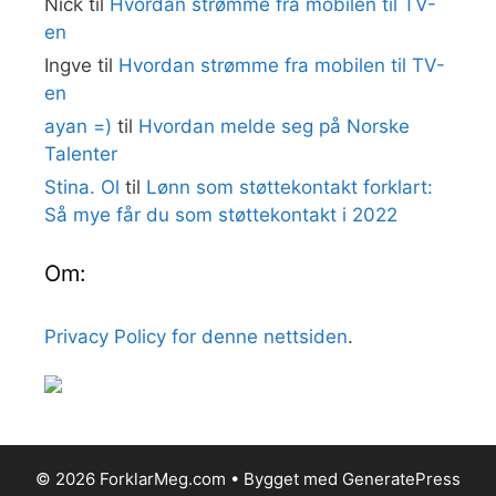
Nick
til
Hvordan strømme fra mobilen til TV-
en
Ingve
til
Hvordan strømme fra mobilen til TV-
en
ayan =)
til
Hvordan melde seg på Norske
Talenter
Stina. Ol
til
Lønn som støttekontakt forklart:
Så mye får du som støttekontakt i 2022
Om:
Privacy Policy for denne nettsiden
.
© 2026 ForklarMeg.com
• Bygget med
GeneratePress