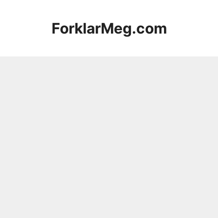
Hopp
til
ForklarMeg.com
innhold