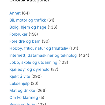
Annet
(64)
Bil, motor og trafikk
(61)
Bolig, hjem og hage
(136)
Forbruker
(158)
Foreldre og barn
(30)
Hobby, fritid, natur og friluftsliv
(101)
Internett, datamaskiner og teknologi
(434)
Jobb, skole og utdanning
(103)
Kjæledyr og dyrehold
(87)
Kjekt å vite
(290)
Leksehjelp
(20)
Mat og drikke
(266)
Om Forklarmeg
(5)
Reise og ferie
(103)