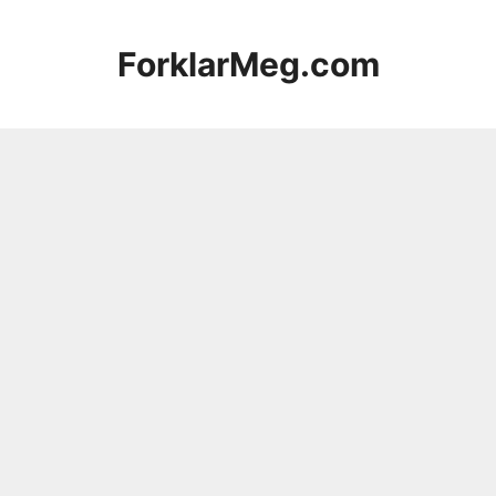
Hopp
til
ForklarMeg.com
innhold