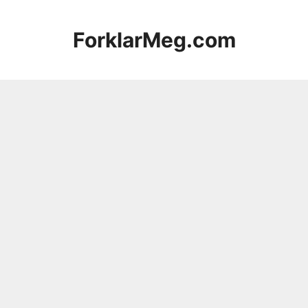
Hopp
til
ForklarMeg.com
innhold