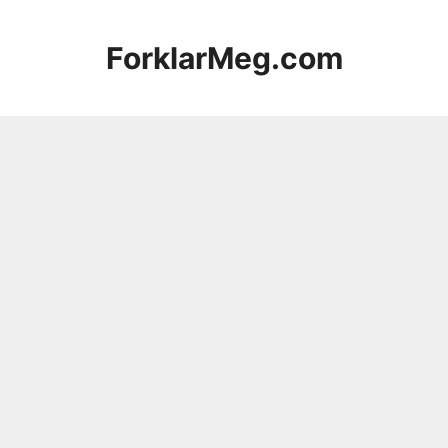
Hopp
til
ForklarMeg.com
innhold