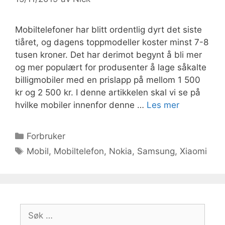
Mobiltelefoner har blitt ordentlig dyrt det siste
tiåret, og dagens toppmodeller koster minst 7-8
tusen kroner. Det har derimot begynt å bli mer
og mer populært for produsenter å lage såkalte
billigmobiler med en prislapp på mellom 1 500
kr og 2 500 kr. I denne artikkelen skal vi se på
hvilke mobiler innenfor denne …
Les mer
Kategorier
Forbruker
Stikkord
Mobil
,
Mobiltelefon
,
Nokia
,
Samsung
,
Xiaomi
Søk
etter: