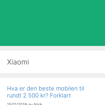
Xiaomi
Hva er den beste mobilen til
rundt 2 500 kr? Forklart
15/11/2019
av
Nick