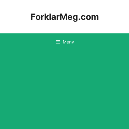
Hopp
til
ForklarMeg.com
innhold
Meny