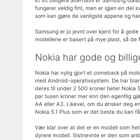
Et litt billigere alternativ er Samsung Ga
fungerer veldig fint, men er igjen en del
som kan gjøre de vanligste appene og har 
Samsung er jo jevnt over kjent for å gode 
modellene er basert på mye plast, så de 
Nokia har gode og billig
Nokia har nylig gjort et comeback på mob
med Android-operativsystem. De har blan
deres til under 2 500 kroner heter Nokia
par tusen kroner mer enn den egentlig gjø
AA eller A3. Likevel, om du ønsker deg e
Nokia 5.1 Plus som er det beste du kan få
Vær klar over at det er en modell som hete
dyrere modell. Sistnevnte er den som anbe