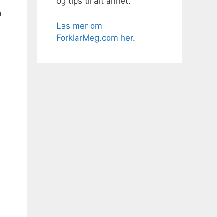
og tips til alt annet.
9
Les mer om
ForklarMeg.com her
.