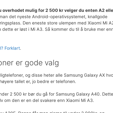
du overhodet mulig for 2 500 kr velger du enten A2 elle
r man det nyeste Android-operativsystemet, knallgode
ringsplass. Den eneste store ulempen med Xiaomi Mi A
n dette er løst i Mi A3. Så kommer du til å bruke mer en
? Forklart
.
oner er gode valg
igtelefoner, og disse heter alle Samsung Galaxy AX hvo
 høyere tallet er, jo bedre er telefonen.
under 2 500 kr bør du gå for Samsung Galaxy A40. Dett
elv om den er en del svakere enn Xiaomi Mi A3.