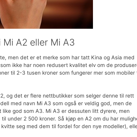
 Mi A2 eller Mi A3
ste, men det er et merke som har tatt Kina og Asia med
ke som ikke har noen redusert kvalitet elv om de produser
oner til 2-3 tusen kroner som fungerer mer som mobiler t
, og det er flere nettbutikker som selger denne til rett
odell med navn Mi A3 som også er veldig god, men de
t like god som A3. Mi A3 er dessuten litt dyrere, men
il til under 2 500 kroner. Så kjøp en A2 om du har muligh
l kvitte seg med dem til fordel for den nye modeller), ell