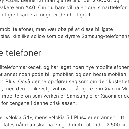
laxy A20E. Denne får man gjerne til under 2 000kr, og
 svakere enn A40. Om du bare vil ha en grei smarttelefon
et greit kamera fungerer den helt godt.
mobiltelefoner, men vær obs på at disse billigste
føles ikke like solide som de dyrere Samsung-telefonen
e telefoner
iltelefonmarkedet, og har laget noen nye mobiltelefoner
t annet noen gode billigmobiler, og den beste mobilen
 5.1 Plus. Også denne oppfører seg som om den kostet e
r, men den er likevel jevnt over dårligere enn Xiaomi Mi
n mobiltelefon som verken er Samsung eller Xiaomi er d
 for pengene i denne prisklassen.
r «Nokia 5.1», mens «Nokia 5.1 Plus» er en annen, litt
fales når man skal ha en god mobil til under 2 500 kr,