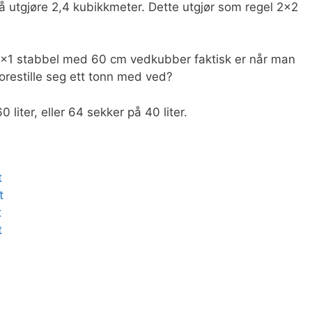
å utgjøre 2,4 kubikkmeter. Dette utgjør som regel 2×2
n 4×1 stabbel med 60 cm vedkubber faktisk er når man
forestille seg ett tonn med ved?
 liter, eller 64 sekker på 40 liter.
t
t
t
t