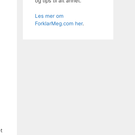
og tips til alt annet.
Les mer om
ForklarMeg.com her
.
et