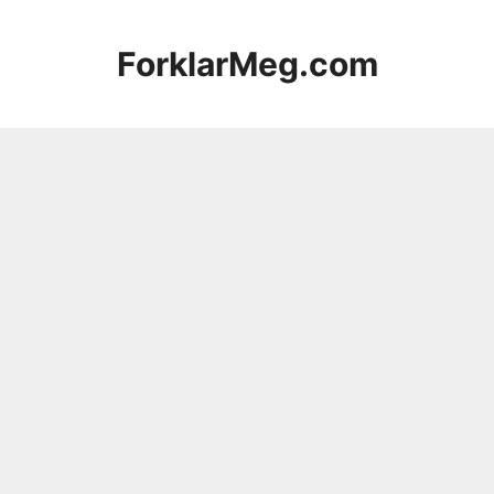
Hopp
til
ForklarMeg.com
innhold